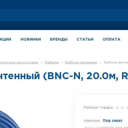
АКЦИИ
НОВИНКИ
БРЕНДЫ
СТАТЬИ
ОПЛАТА
зические аксессуары
›
Кабели
›
Кабели антенные
›
Кабель анте
нтенный (BNC-N, 20.0м, 
Рейтинг товара
Наличие:
Под заказ