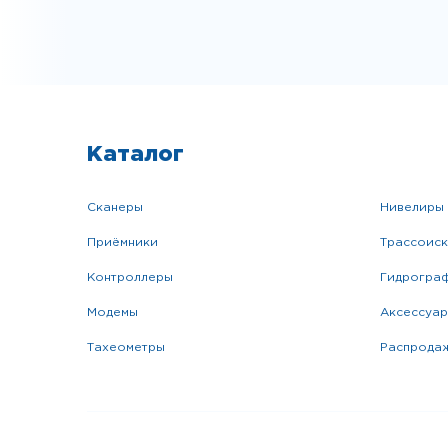
Каталог
сканеры
нивелиры
приёмники
трассоис
контроллеры
гидрогра
модемы
аксессуа
тахеометры
распрода