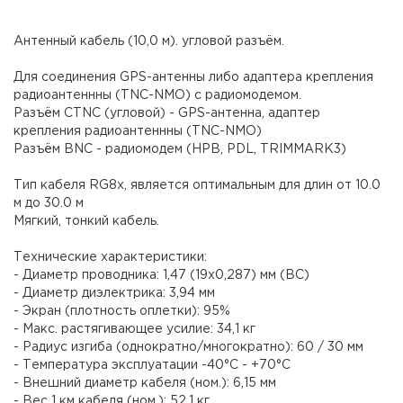
Антенный кабель (10,0 м). угловой разъём.
Для соединения GPS-антенны либо адаптера крепления
радиоантеннны (TNC-NMO) с радиомодемом.
Разъём CTNC (угловой) - GPS-антенна, адаптер
крепления радиоантеннны (TNC-NMO)
Разъём BNC - радиомодем (HPB, PDL, TRIMMARK3)
Тип кабеля RG8x, является оптимальным для длин от 10.0
м до 30.0 м
Мягкий, тонкий кабель.
Технические характеристики:
- Диаметр проводника: 1,47 (19х0,287) мм (BC)
- Диаметр диэлектрика: 3,94 мм
- Экран (плотность оплетки): 95%
- Макс. растягивающее усилие: 34,1 кг
- Радиус изгиба (однократно/многократно): 60 / 30 мм
- Температура эксплуатации -40°С - +70°С
- Внешний диаметр кабеля (ном.): 6,15 мм
- Вес 1 км кабеля (ном.): 52,1 кг