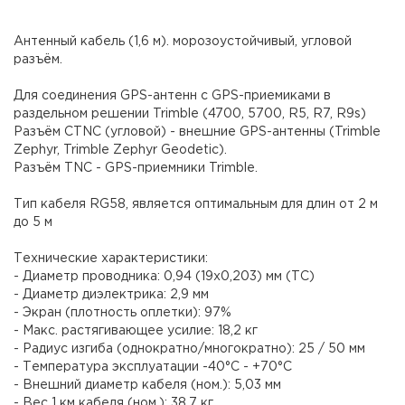
Антенный кабель (1,6 м). морозоустойчивый, угловой
разъём.
Для соединения GPS-антенн с GPS-приемиками в
раздельном решении Trimble (4700, 5700, R5, R7, R9s)
Разъём CTNC (угловой) - внешние GPS-антенны (Trimble
Zephyr, Trimble Zephyr Geodetic).
Разъём TNC - GPS-приемники Trimble.
Тип кабеля RG58, является оптимальным для длин от 2 м
до 5 м
Технические характеристики:
- Диаметр проводника: 0,94 (19х0,203) мм (ТC)
- Диаметр диэлектрика: 2,9 мм
- Экран (плотность оплетки): 97%
- Макс. растягивающее усилие: 18,2 кг
- Радиус изгиба (однократно/многократно): 25 / 50 мм
- Температура эксплуатации -40°С - +70°С
- Внешний диаметр кабеля (ном.): 5,03 мм
- Вес 1 км кабеля (ном.): 38,7 кг