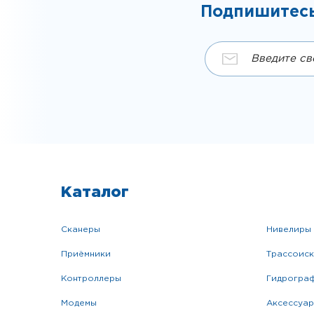
Подпишитесь
Каталог
сканеры
нивелиры
приёмники
трассоис
контроллеры
гидрогра
модемы
аксессуа