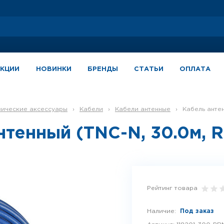
АКЦИИ
НОВИНКИ
БРЕНДЫ
СТАТЬИ
ОПЛАТА
зические аксессуары
›
Кабели
›
Кабели антенные
›
Кабель анте
нтенный (TNC-N, 30.0м, 
Рейтинг товара
Наличие:
Под заказ