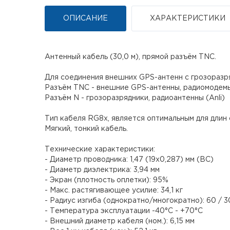
ОПИСАНИЕ
ХАРАКТЕРИСТИКИ
Антенный кабель (30,0 м), прямой разъём TNC.
Для соединения внешних GPS-антенн с грозоразр
Разъём TNC - внешние GPS-антенны, радиомодемы 
Разъём N - грозоразрядники, радиоантенны (Anli)
Тип кабеля RG8x, является оптимальным для длин от
Мягкий, тонкий кабель.
Технические характеристики:
- Диаметр проводника: 1,47 (19х0,287) мм (BC)
- Диаметр диэлектрика: 3,94 мм
- Экран (плотность оплетки): 95%
- Макс. растягивающее усилие: 34,1 кг
- Радиус изгиба (однократно/многократно): 60 / 3
- Температура эксплуатации -40°С - +70°С
- Внешний диаметр кабеля (ном.): 6,15 мм