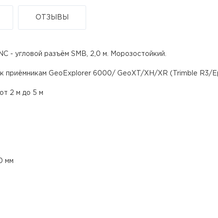
ОТЗЫВЫ
C - угловой разъём SMB, 2,0 м. Морозостойкий.
к приёмникам GeoExplorer 6000/ GeoXT/XH/XR (Trimble R3/Ep
т 2 м до 5 м
0 мм