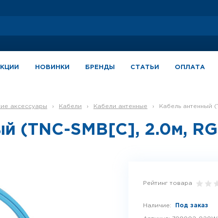
АКЦИИ
НОВИНКИ
БРЕНДЫ
СТАТЬИ
ОПЛАТА
кие аксессуары
›
Кабели
›
Кабели антенные
›
Кабель антенный (
й (TNC-SMB[C], 2.0м, RG
Рейтинг товара
Наличие:
Под заказ