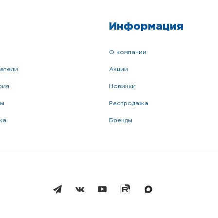
Информация
о компании
катели
акции
фия
новинки
ры
распродажа
жа
бренды