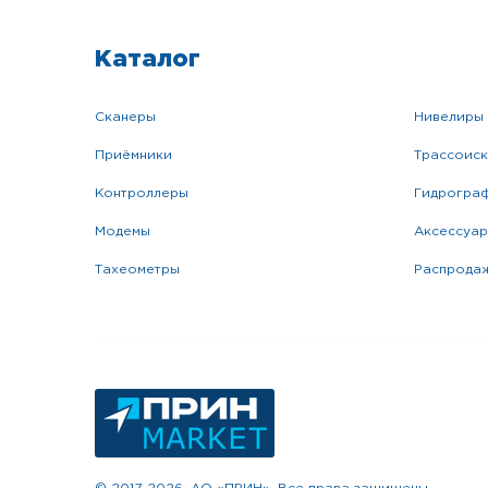
Каталог
сканеры
нивелиры
приёмники
трассоис
контроллеры
гидрогра
модемы
аксессуа
тахеометры
распрода