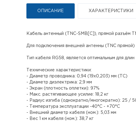
ОПИСАНИЕ
ХАРАКТЕРИСТИКИ
Кабель антенный (TNC-SMB[C]), прямой разъём TN
Для подключения внешней антенны (TNC прямой) 
Тип кабеля RG58, является оптимальным для длин о
Технические характеристики:
- Диаметр проводника: 0,94 (19х0,203) мм (ТC)
- Диаметр диэлектрика: 2,9 мм
- Экран (плотность оплетки): 97%
- Макс. растягивающее усилие: 18,2 кг
- Радиус изгиба (однократно/многократно): 25 / 5
- Температура эксплуатации -40°С - +70°С
- Внешний диаметр кабеля (ном.): 5,03 мм
- Вес 1 км кабеля (ном.): 38,7 кг