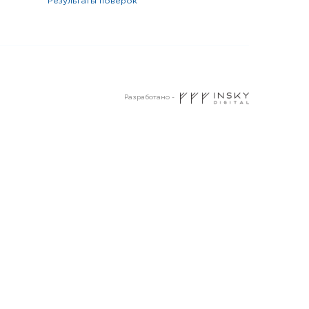
результаты поверок
Разработано -
Пермь
Волгоград