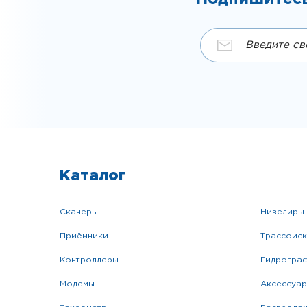
Каталог
сканеры
нивелиры
приёмники
трассоис
контроллеры
гидрогра
модемы
аксессуа