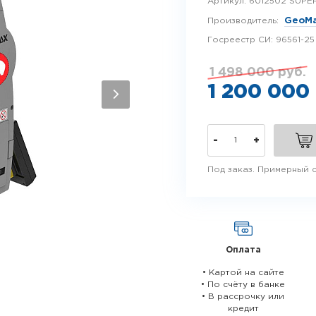
Артикул:
6012502 SUPE
Производитель:
GeoM
Госреестр СИ:
96561-25
1 498 000 руб.
1 200 000
-
+
Под заказ. Примерный с
Оплата
• Картой на сайте
• По счёту в банке
• В рассрочку или
кредит