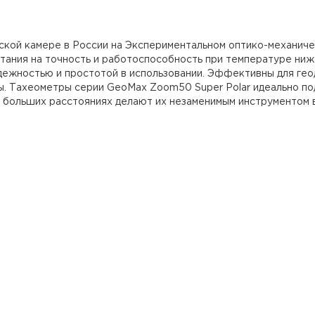
ской камере в России на Экспериментальном оптико-механич
ания на точность и работоспособность при температуре ни
дежностью и простотой в использовании. Эффективны для геод
 Тахеометры серии GeoMax Zoom50 Super Polar идеально подх
а больших расстояниях делают их незаменимым инструментом 