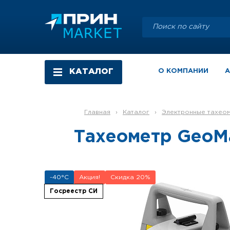
КАТАЛОГ
О КОМПАНИИ
Главная
›
Каталог
›
Электронные тахео
Тахеометр GeoMa
-40°C
Акция!
Скидка
20
%
Госреестр СИ