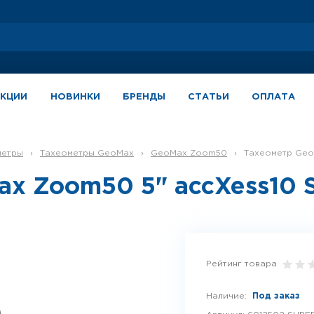
АКЦИИ
НОВИНКИ
БРЕНДЫ
СТАТЬИ
ОПЛАТА
метры
›
Тахеометры GeoMax
›
GeoMax Zoom50
›
Тахеометр Geo
x Zoom50 5" accXess10 S
Рейтинг товара
Наличие:
Под заказ