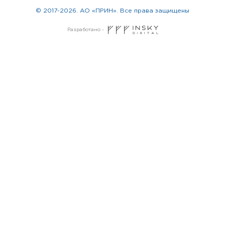
© 2017-2026. АО «ПРИН». Все права защищены
Разработано -
Москва
Санкт-Петербург
Новосибирск
Екатеринбург
Казань
Красноярск
Нижний Новгород
Челябинск