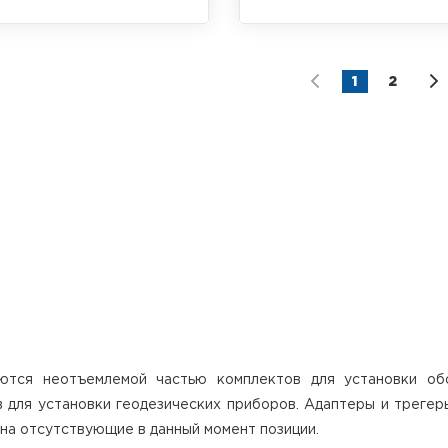
 RGK AJ12-D с оптическим
Трегерный адаптер RGK AL-1,
иром
крепление 5/8"
1
2
ются неотъемлемой частью комплектов для установки об
 для установки геодезических приборов. Адаптеры и трегер
 на отсутствующие в данный момент позиции.