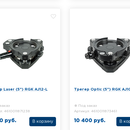
10-D с оптическим центриром
центрира
нем, крепление Байонет,
 100-120 мм
 Laser (5") RGK AJ12-L
Трегер Optic (5") RGK AJ1
заказ
Под заказ
л: 4610011871238
Артикул: 4610011873461
00 руб.
10 400 руб.
В корзину
В ко