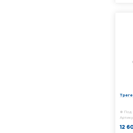
Трегер
центр
Треге
Под 
Артику
12 6