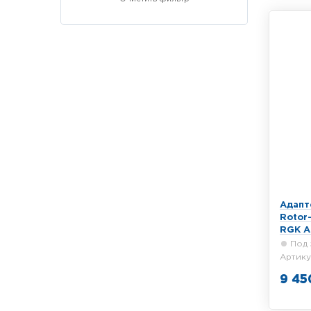
Адапт
Rotor-
RGK A
Под 
Артику
9 45
Поворо