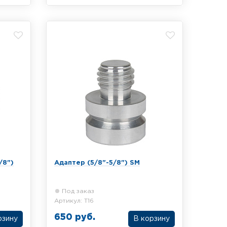
ким
Поворотный трегерный адаптер
RGK AL-3, крепление 5/8"
/8")
Адаптер (5/8"-5/8") SM
Под заказ
Артикул: T16
650 руб.
рзину
В корзину