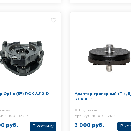
 RGK AJ12-L с лазерным
Трегер RGK AJ10-D с оптичес
иром
центриром
р Optic (5") RGK AJ12-D
Адаптер трегерный (Fix, 5
RGK AL-1
заказ
Под заказ
л: 4610011871214
Артикул: 4610011871245
00 руб.
3 000 руб.
В корзину
В ко