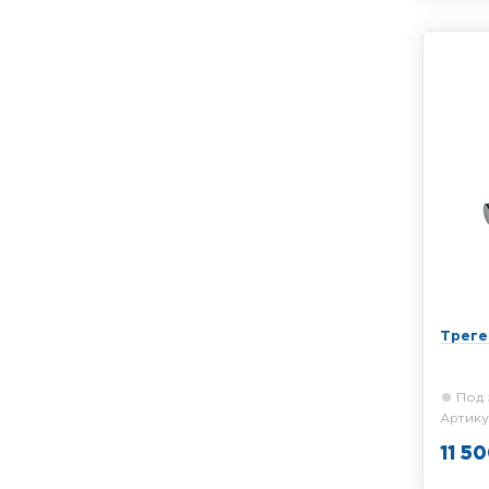
RGK AL
и уров
высота
Трегер
Под 
Артику
11 5