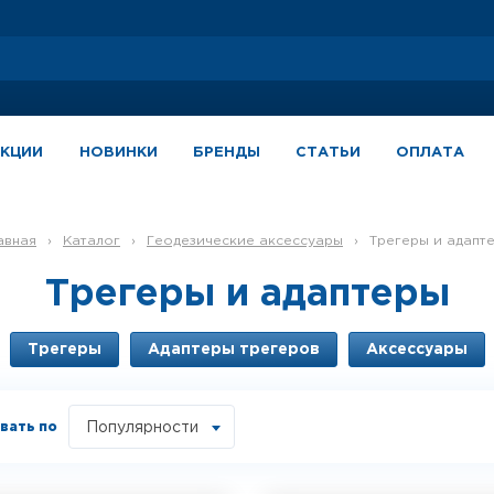
АКЦИИ
НОВИНКИ
БРЕНДЫ
СТАТЬИ
ОПЛАТА
лавная
›
Каталог
›
Геодезические аксессуары
›
Трегеры и адапт
Трегеры и адаптеры
Трегеры
Адаптеры трегеров
Аксессуары
вать по
Популярности