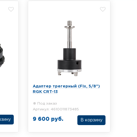
Адаптер трегерный (Fix, 5/8")
RGK CRT-13
Под заказ
Артикул: 4610011873485
9 600 руб.
В корзину
ром
Трегерный адаптер RGK CRT-13 с
отверстием для рулетки, крепление