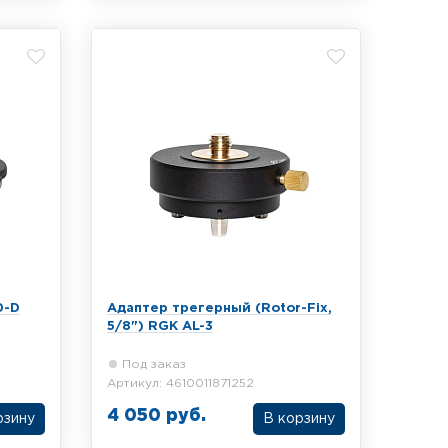
центрира
0-D
Адаптер трегерный (Rotor-Fix,
5/8") RGK AL-3
Под заказ
Артикул: 4610011871252
4 050 руб.
рзину
В корзину