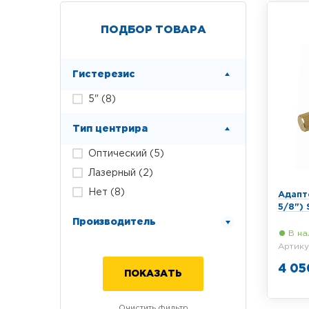
ПОДБОР ТОВАРА
Гистерезис
5" (
8
)
Тип центрира
Оптический (
5
)
Лазерный (
2
)
Нет (
8
)
Адапт
5/8")
Производитель
В на
Артику
4 05
Поворо
крепле