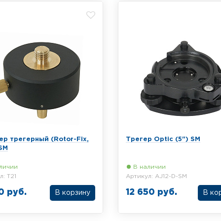
ер трегерный (Rotor-Fix,
Трегер Optic (5") SM
 SМ
личии
В наличии
л: T21
Артикул: AJ12-D-SM
0 руб.
12 650 руб.
тный трегерный адаптер T21,
Трегер с оптическим центри
ние 5/8"
AJ12-D-SM