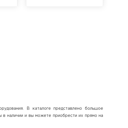
Переходная втулка T16 для
трегерного адаптера и отражателя
орудования. В каталоге представлено большое
ы в наличии и вы можете приобрести их прямо на