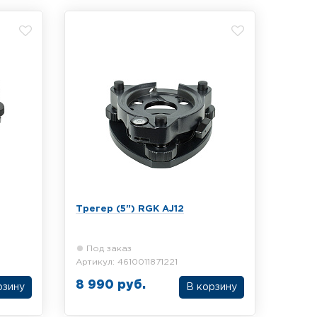
5/8"
Трегер (5") RGK AJ12
Под заказ
Артикул: 4610011871221
8 990 руб.
рзину
В корзину
ского
Трегер RGK AJ12 без оптического