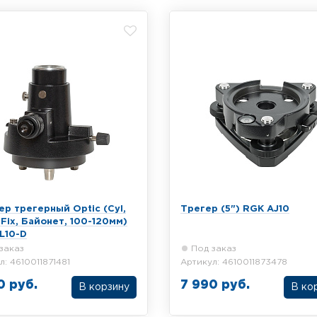
ер трегерный Optic (Cyl,
Трегер (5") RGK AJ10
Fix, Байонет, 100-120мм)
L10-D
заказ
Под заказ
л: 4610011871481
Артикул: 4610011873478
0 руб.
7 990 руб.
В корзину
В ко
тный трегерный адаптер
Трегер RGK AJ10 без оптиче