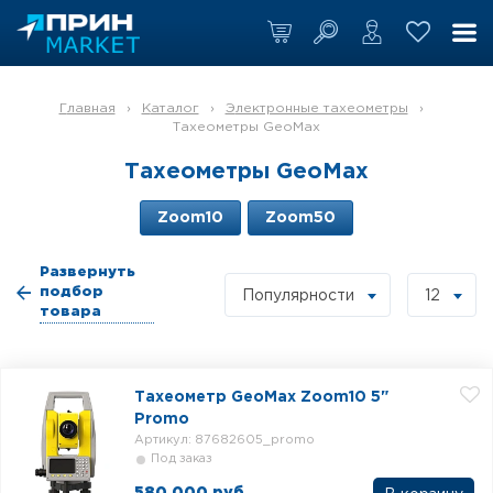
Главная
›
Каталог
›
Электронные тахеометры
›
Тахеометры GeoMax
Тахеометры GeoMax
Zoom10
Zoom50
Развернуть
подбор
Популярности
12
товара
Тахеометр GeoMax Zoom10 5"
Promo
Артикул: 87682605_promo
Под заказ
580 000 руб.