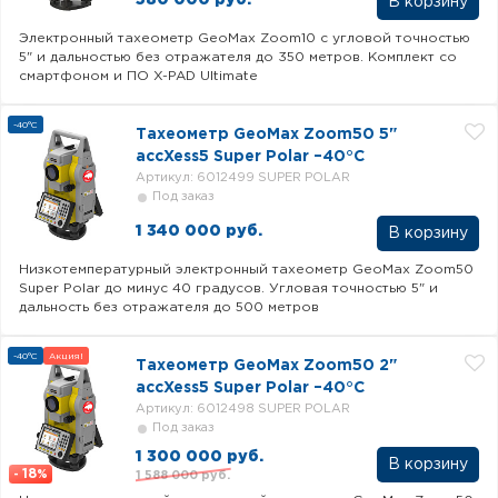
В корзину
Электронный тахеометр GeoMax Zoom10 с угловой точностью
5" и дальностью без отражателя до 350 метров. Комплект со
смартфоном и ПО X-PAD Ultimate
-40°C
Тахеометр GeoMax Zoom50 5"
accXess5 Super Polar –40°C
Артикул: 6012499 SUPER POLAR
Под заказ
1 340 000 руб.
В корзину
Низкотемпературный электронный тахеометр GeoMax Zoom50
Super Polar до минус 40 градусов. Угловая точностью 5" и
дальность без отражателя до 500 метров
-40°C
Акция!
Тахеометр GeoMax Zoom50 2"
accXess5 Super Polar –40°C
Артикул: 6012498 SUPER POLAR
Под заказ
1 300 000 руб.
В корзину
18
1 588 000 руб.
-
%