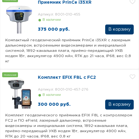
Приемник PrinCe i35XR
Артикул: 8001-010-455
В наличии
375 000 руб.
Компактный геодезический приёмник PrinCe i35XR с лазерным
дальномером, встроенными видеокамерами и инерциальной
системой, 1892-канальная плата, приёмо-передающий УКВ
модем 1Вт, аккумулятор 4900 мАч, RTK до 21 часа, IP68, вес 0,8
кг
Новинка!
Комплект EFIX F8L с FC2
Артикул: 8001-010-457-276
В наличии
300 000 руб.
Комплект геодезического приёмника EFIX F8L с контроллером
FC2 и ПО eField, лазерный дальномер, встроенные
видеокамеры и инерциальная система, 1892-канальная плата,
приёмо-передающий УКВ модем 1Вт, аккумулятор 4900 мАч,
RTK до 20 часов, IP68, вес 0,8 кг