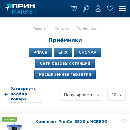
Главная
›
Каталог
›
Приёмники
Приёмники
PrinCe
EFIX
CHCNAV
Сети базовых станций
Расширенная гарантия
Развернуть
подбор
Популярности
12
товара
Новинка!
Комплект PrinCe i35XR c HCE620