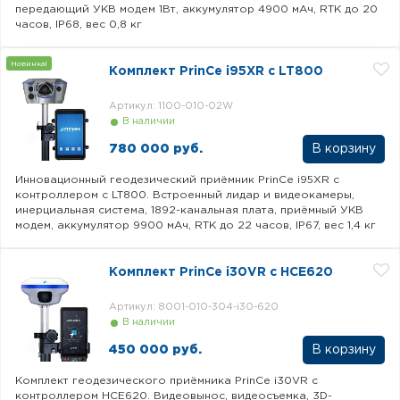
передающий УКВ модем 1Вт, аккумулятор 4900 мАч, RTK до 20
часов, IP68, вес 0,8 кг
Новинка!
Комплект PrinCe i95XR c LT800
Артикул: 1100-010-02W
В наличии
780 000 руб.
Инновационный геодезический приёмник PrinCe i95XR с
контроллером c LT800. Встроенный лидар и видеокамеры,
инерциальная система, 1892-канальная плата, приёмный УКВ
модем, аккумулятор 9900 мАч, RTK до 22 часов, IP67, вес 1,4 кг
Комплект PrinCe i30VR c HCE620
Артикул: 8001-010-304-i30-620
В наличии
450 000 руб.
Комплект геодезического приёмника PrinCe i30VR с
контроллером HCE620. Видеовынос, видеосъемка, 3D-