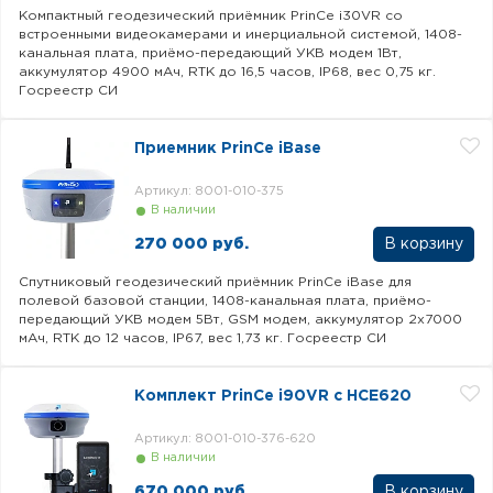
Компактный геодезический приёмник PrinCe i30VR со
встроенными видеокамерами и инерциальной системой, 1408-
канальная плата, приёмо-передающий УКВ модем 1Вт,
аккумулятор 4900 мАч, RTK до 16,5 часов, IP68, вес 0,75 кг.
Госреестр СИ
Приемник PrinCe iBase
Артикул: 8001-010-375
В наличии
270 000 руб.
Спутниковый геодезический приёмник PrinCe iBase для
полевой базовой станции, 1408-канальная плата, приёмо-
передающий УКВ модем 5Вт, GSM модем, аккумулятор 2х7000
мАч, RTK до 12 часов, IP67, вес 1,73 кг. Госреестр СИ
Комплект PrinCe i90VR c HCE620
Артикул: 8001-010-376-620
В наличии
670 000 руб.