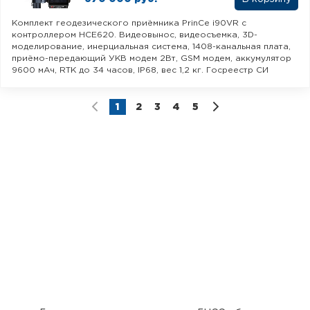
Комплект геодезического приёмника PrinCe i90VR с
контроллером HCE620. Видеовынос, видеосъемка, 3D-
моделирование, инерциальная система, 1408-канальная плата,
приёмо-передающий УКВ модем 2Вт, GSM модем, аккумулятор
9600 мАч, RTK до 34 часов, IP68, вес 1,2 кг. Госреестр СИ
1
2
3
4
5