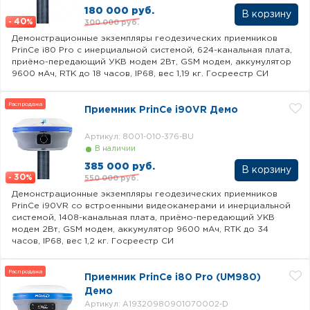
180 000 руб.
40
300 000 руб.
-
%
Демонстрационные экземпляры геодезических приемников
PrinCe i80 Pro c инерциальной системой, 624-канальная плата,
приёмо-передающий УКВ модем 2Вт, GSM модем, аккумулятор
9600 мАч, RTK до 18 часов, IP68, вес 1,19 кг. Госреестр СИ
Распродажа
Приемник PrinCe i90VR Демо
Артикул: 8001-010-376-BU
В наличии
385 000 руб.
30
550 000 руб.
-
%
Демонстрационные экземпляры геодезических приемников
PrinCe i90VR со встроенными видеокамерами и инерциальной
системой, 1408-канальная плата, приёмо-передающий УКВ
модем 2Вт, GSM модем, аккумулятор 9600 мАч, RTK до 34
часов, IP68, вес 1,2 кг. Госреестр СИ
Распродажа
Приемник PrinCe i80 Pro (UM980)
Демо
Артикул: A19320980901070002-D