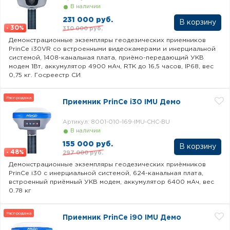
В наличии
231 000 руб.
30
330 000 руб.
-
%
Демонстрационные экземпляры геодезических приемников
PrinCe i30VR со встроенными видеокамерами и инерциальной
системой, 1408-канальная плата, приёмо-передающий УКВ
модем 1Вт, аккумулятор 4900 мАч, RTK до 16,5 часов, IP68, вес
0,75 кг. Госреестр СИ
Распродажа
Приемник PrinCe i30 IMU Демо
Артикул: 8001-010-169-IMU-CHC-BU
В наличии
155 000 руб.
48
297 000 руб.
-
%
Демонстрационные экземпляры геодезических приёмников
PrinCe i30 c инерциальной системой, 624-канальная плата,
встроенный приёмный УКВ модем, аккумулятор 6400 мАч, вес
0.78 кг
Распродажа
Приемник PrinCe i90 IMU Демо