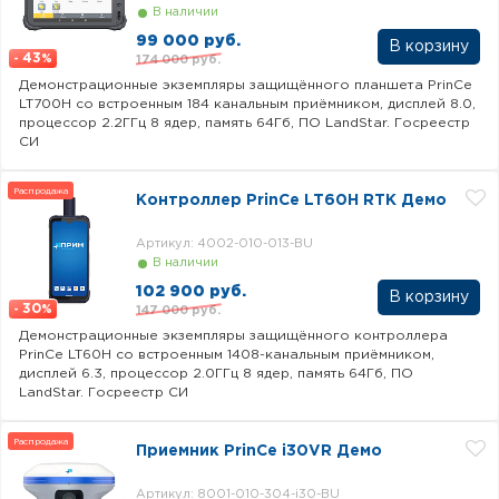
В наличии
99 000 руб.
43
174 000 руб.
-
%
Демонстрационные экземпляры защищённого планшета PrinCe
LT700H со встроенным 184 канальным приёмником, дисплей 8.0,
процессор 2.2ГГц 8 ядер, память 64Гб, ПО LandStar. Госреестр
СИ
Распродажа
Контроллер PrinCe LT60H RTK Демо
Артикул: 4002-010-013-BU
В наличии
102 900 руб.
30
147 000 руб.
-
%
Демонстрационные экземпляры защищённого контроллера
PrinCe LT60H со встроенным 1408-канальным приёмником,
дисплей 6.3, процессор 2.0ГГц 8 ядер, память 64Гб, ПО
LandStar. Госреестр СИ
Распродажа
Приемник PrinCe i30VR Демо
Артикул: 8001-010-304-i30-BU