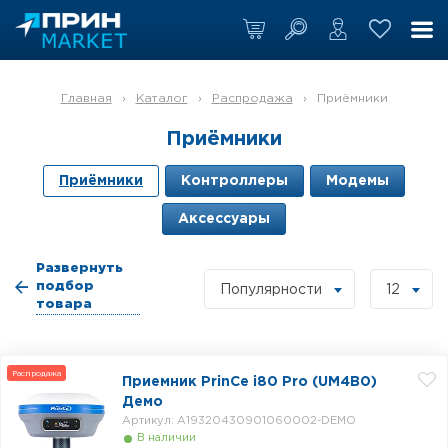
Главная
›
Каталог
›
Распродажа
›
Приёмники
Приёмники
Приёмники
Контроллеры
Модемы
Аксессуары
Развернуть
подбор
Популярности
12
товара
Распродажа
Приемник PrinCe i80 Pro (UM4B0)
Демо
Артикул: A19320430901060002-DEMO
В наличии