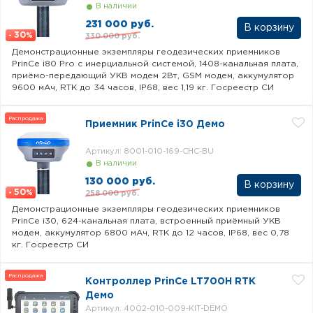
В наличии
231 000 руб.
30
330 000 руб.
-
%
Демонстрационные экземпляры геодезических приемников
PrinCe i80 Pro c инерциальной системой, 1408-канальная плата,
приёмо-передающий УКВ модем 2Вт, GSM модем, аккумулятор
9600 мАч, RTK до 34 часов, IP68, вес 1,19 кг. Госреестр СИ
Распродажа
Приемник PrinCe i30 Демо
Артикул: 8001-010-169-CHC-BU
В наличии
130 000 руб.
50
258 000 руб.
-
%
Демонстрационные экземпляры геодезических приемников
PrinCe i30, 624-канальная плата, встроенный приёмный УКВ
модем, аккумулятор 6800 мАч, RTK до 12 часов, IP68, вес 0,78
кг. Госреестр СИ
Распродажа
Контроллер PrinCe LT700H RTK
Демо
Артикул: 4002-010-009-KIT-DEMO