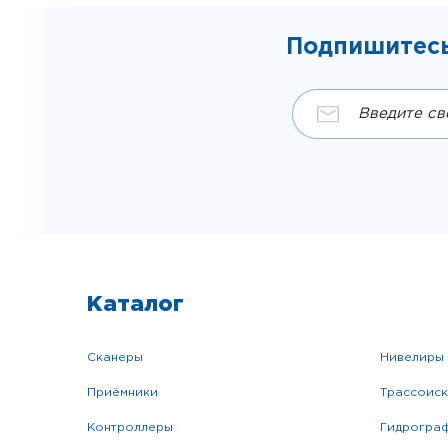
Подпишитесь
Каталог
сканеры
нивелиры
приёмники
трассоис
контроллеры
гидрогра