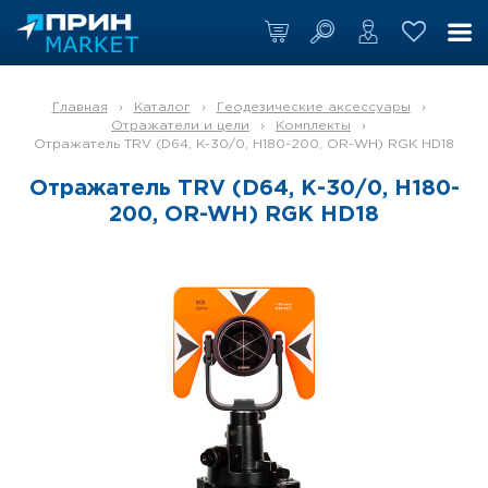
Главная
›
Каталог
›
Геодезические аксессуары
›
Отражатели и цели
›
Комплекты
›
Отражатель TRV (D64, К-30/0, H180-200, OR-WH) RGK HD18
Отражатель TRV (D64, К-30/0, H180-
200, OR-WH) RGK HD18