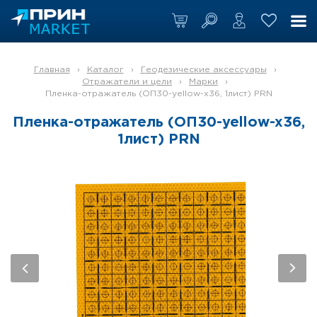
Главная
›
Каталог
›
Геодезические аксессуары
›
Отражатели и цели
›
Марки
›
Пленка-отражатель (ОП30-yellow-x36, 1лист) PRN
Пленка-отражатель (ОП30-yellow-x36,
1лист) PRN