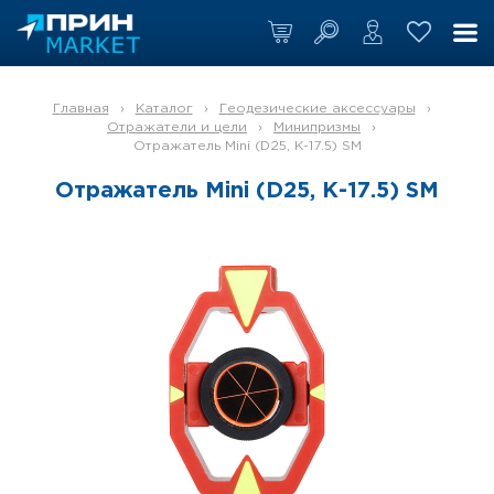
Главная
›
Каталог
›
Геодезические аксессуары
›
Отражатели и цели
›
Минипризмы
›
Отражатель Mini (D25, К-17.5) SM
Отражатель Mini (D25, К-17.5) SM