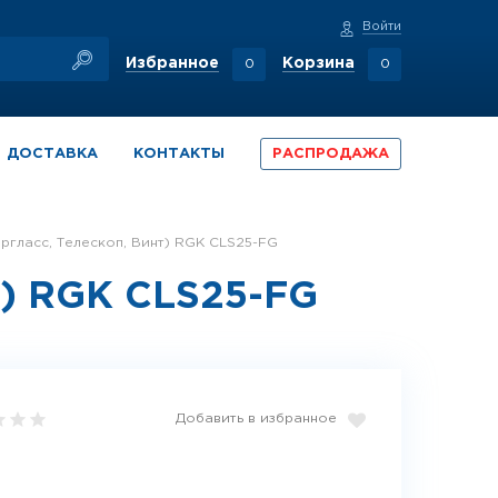
Войти
Избранное
Корзина
0
0
ДОСТАВКА
КОНТАКТЫ
РАСПРОДАЖА
бергласс, Телескоп, Винт) RGK CLS25-FG
т) RGK CLS25-FG
Добавить в избранное