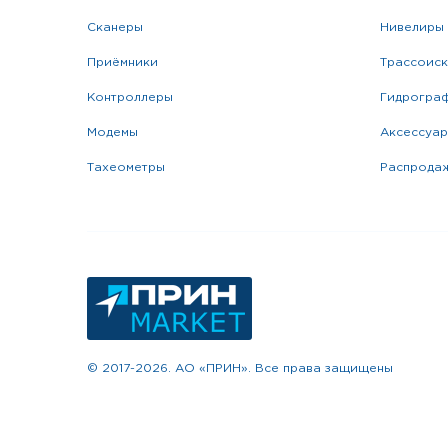
сканеры
нивелиры
приёмники
трассоис
контроллеры
гидрогра
модемы
аксессуа
тахеометры
распрода
© 2017-2026. АО «ПРИН». Все права защищены