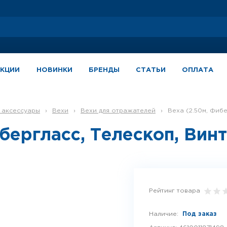
АКЦИИ
НОВИНКИ
БРЕНДЫ
СТАТЬИ
ОПЛАТА
е аксессуары
›
Вехи
›
Вехи для отражателей
›
Веха (2.50м, Фи
ибергласс, Телескоп, Вин
Рейтинг товара
Наличие:
Под заказ