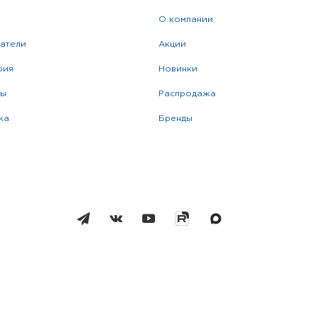
о компании
катели
акции
фия
новинки
ры
распродажа
жа
бренды