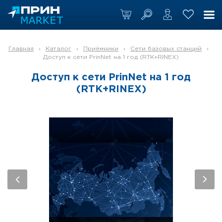
Главная
›
Каталог
›
Приёмники
›
Сети базовых станций
›
Доступ к сети PrinNet на 1 год (RTK+RINEX)
Доступ к сети PrinNet на 1 год
(RTK+RINEX)