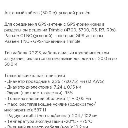
Антенный кабель (50,0 м). угловой разъём.
Для соединения GPS-антенн с GPS-приемиками в
раздельном решении Trimble (4700, 5700, R5, R7, R9s)
Разъём CTNC (угловой) - внешние GPS-антенны.
Разъём TNC - GPS-приемники Trimble.
Тип кабеля RG213, кабель с малым коэффициентом
затухания, является оптимальным для длин от 20.0 м до
50.0 м
Технические характеристики:
- Диаметр проводника: 2,26 (7х0,75) мм (13 AWG)
- Диаметр диэлектрика: 7,24 ± 0,15 мм
- Экран (плотность оплетки): 95%
- Толщина внешней оболочки: 1,1 ± 0,05 мм
- Макс. растягивающее усилие (однократно/
многократно): 587 Н
- Радиус изгиба (монтаж/экспл.): 204 / 102 мм
- Температура эксплуатации -20°С - +75°С
- Внешний диаметр кабеля (ном.): 10,2 мм