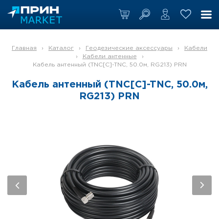
Главная
›
Каталог
›
Геодезические аксессуары
›
Кабели
›
Кабели антенные
›
Кабель антенный (TNC[C]-TNC, 50.0м, RG213) PRN
Кабель антенный (TNC[C]-TNC, 50.0м,
RG213) PRN