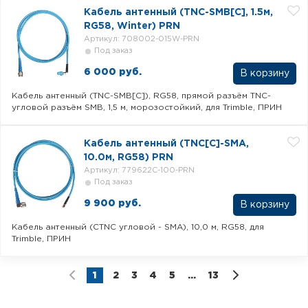
Кабель антенный (TNC-SMB[C], 1.5м,
RG58, Winter) PRN
Артикул: 708002-015W-PRN
Под заказ
6 000 руб.
В корзину
Кабель антенный (TNC-SMB[C]), RG58, прямой разъём TNC-
угловой разъём SMB, 1,5 м, морозостойкий, для Trimble, ПРИН
Кабель антенный (TNC[C]-SMA,
10.0м, RG58) PRN
Артикул: 779622C-100-PRN
Под заказ
9 900 руб.
В корзину
Кабель антенный (CTNC угловой - SMA), 10,0 м, RG58, для
Trimble, ПРИН
1
2
3
4
5
...
13