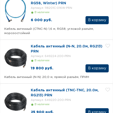
RG58, Winter) PRN
Артикул: 118201C-016W-PRN
В наличии
6 000 руб.
Кабель антенный (CTNC-N) 1,6 м, RG58, угловой разъём,
морозостойкий
Кабель антенный (N-N, 20.0м, RG213)
PRN
Артикул: 649224-200-PRN
В наличии
19 800 руб.
Кабель антенный (N-N) 20,0 м, прямой разъём, ПРИН
Кабель антенный (TNC-TNC, 20.0м,
RG213) PRN
Артикул: 649220-200-PRN
В наличии
25 900 руб.