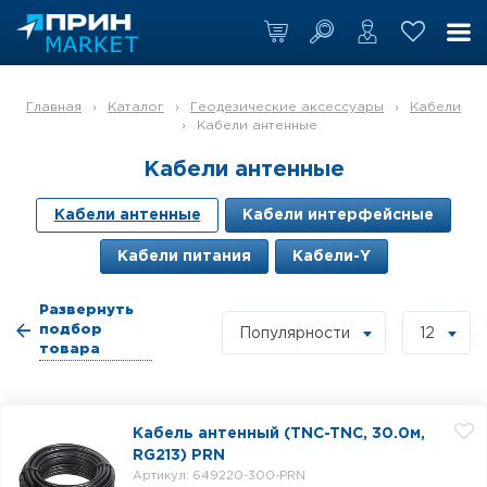
Главная
›
Каталог
›
Геодезические аксессуары
›
Кабели
›
Кабели антенные
Кабели антенные
Кабели антенные
Кабели интерфейсные
Кабели питания
Кабели-Y
Развернуть
подбор
Популярности
12
товара
Кабель антенный (TNC-TNC, 30.0м,
RG213) PRN
Артикул: 649220-300-PRN