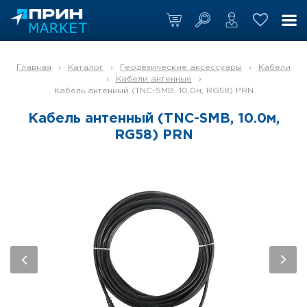
Главная
›
Каталог
›
Геодезические аксессуары
›
Кабели
›
Кабели антенные
›
Кабель антенный (TNC-SMB, 10.0м, RG58) PRN
Кабель антенный (TNC-SMB, 10.0м,
RG58) PRN