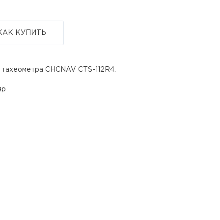
КАК КУПИТЬ
о тахеометра CHCNAV CTS-112R4.
яр