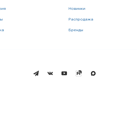
фия
новинки
ры
распродажа
жа
бренды