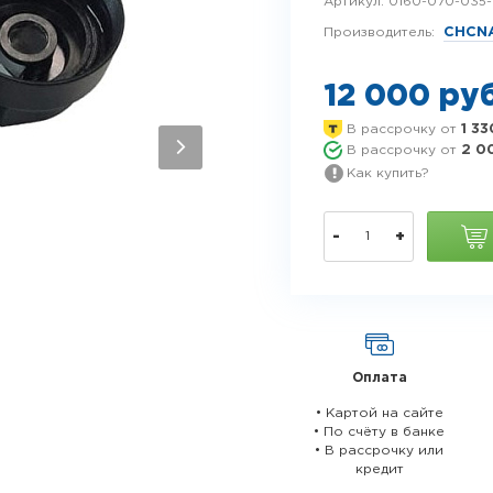
Артикул:
0160-070-035
Производитель:
CHCN
12 000 ру
В рассрочку от
1 33
В рассрочку от
2 0
Как купить?
-
+
Оплата
• Картой на сайте
• По счёту в банке
• В рассрочку или
кредит