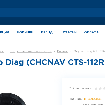
АКЦИИ
НОВИНКИ
БРЕНДЫ
СТАТЬИ
ОПЛАТА
лог
›
Геодезические аксессуары
›
Разное
›
Окуляр Diag (CHCNA
р Diag (CHCNAV CTS-112R
Рейтинг товара
Наличие:
Осталось н