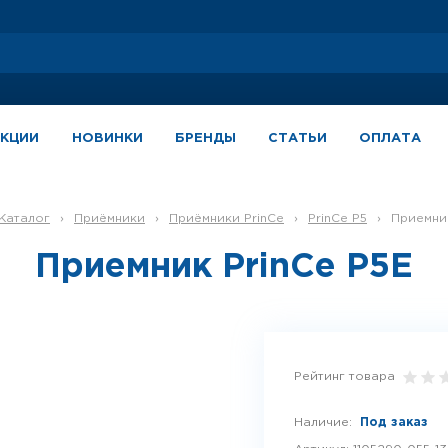
АКЦИИ
НОВИНКИ
БРЕНДЫ
СТАТЬИ
ОПЛАТА
Каталог
›
Приёмники
›
Приёмники PrinCe
›
PrinCe P5
›
Приемни
Приемник PrinCe P5E
Рейтинг товара
Наличие:
Под заказ