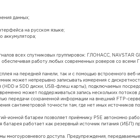
ения данных;
нтерфейса на русском языке;
о аккумулятора;
гналов всех спутниковых группировок: ГЛОНАСС, NAVSTAR GPS
, обеспечивая работу любых современных роверов со всеми 
сплея на передней панели, так и с помощью встроенного веб-
мник может непрерывно записывать измерения с дискретность
 (HDD и SDD диски, USB-флеш карты), подключаемых посредс
овременно может поддерживаться запись нескольких потоков 
тью передачи сохраненной информации на внешний FTP-серве
чения сантиметровой точности там, где нет иных источников п
ий-ионной батареи позволяет приёмнику P5E автономно работ
 батарея работает как резервный источник питания (ИБП) пр
мы многоуровневого доступа. Предупреждения, передаваемые