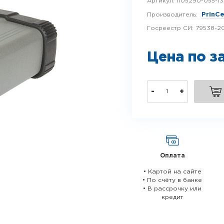
Артикул:
1105290-055-13
Производитель:
PrinC
Госреестр СИ:
79538-2
Цена по з
-
+
Оплата
• Картой на сайте
• По счёту в банке
• В рассрочку или
кредит