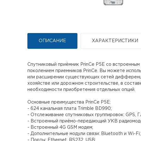
ОПИСАНИЕ
ХАРАКТЕРИСТИКИ
Спутниковый приёмник PrinCe P5E со встроенны
поколением приемников PrinCe. Вы можете испол
или расширении существующих сетей дифференциа
хозяйстве или дорожном строительстве, в соста
необходимости приобретения отдельных опций.
Основные преимущества PrinCe P5E:
- 624 канальная плата Trimble BD990;
- Отслеживание спутниковых группировок: GPS, ГЛ
- Встроенный приёмо-передающий УКВ радиомоде
- Встроенный 4G GSM модем;
- Дополнительные модули связи: Bluetooth и Wi-Fi;
- Порты: Ethernet, RS232, USB;