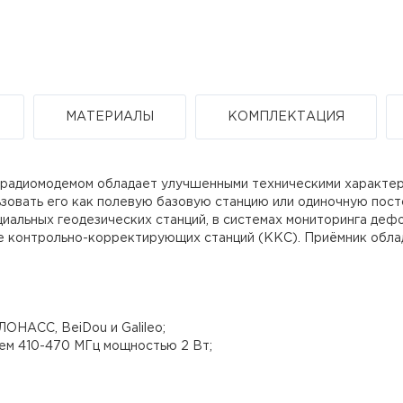
МАТЕРИАЛЫ
КОМПЛЕКТАЦИЯ
м радиомодемом обладает улучшенными техническими характе
ьзовать его как полевую базовую станцию или одиночную пос
льных геодезических станций, в системах мониторинга дефо
ве контрольно-корректирующих станций (ККС). Приёмник обл
ОНАСС, BeiDou и Galileo;
м 410-470 МГц мощностью 2 Вт;