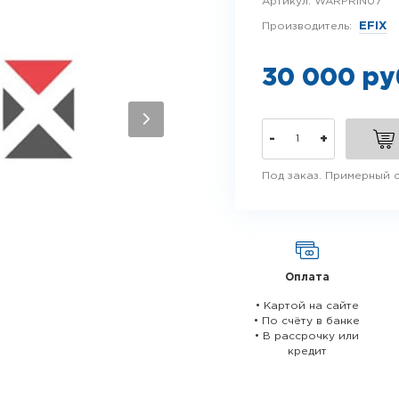
Артикул:
WARPRIN07
Производитель:
EFIX
30 000 ру
-
+
Под заказ. Примерный с
Оплата
• Картой на сайте
• По счёту в банке
• В рассрочку или
кредит