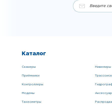
Каталог
сканеры
нивелиры
приёмники
трассоис
контроллеры
гидрогра
модемы
аксессуа
тахеометры
распрода