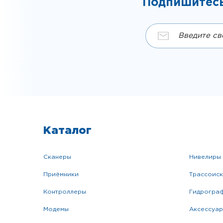
Подпишитесь
Каталог
сканеры
нивелиры
приёмники
трассоис
контроллеры
гидрогра
модемы
аксессуа