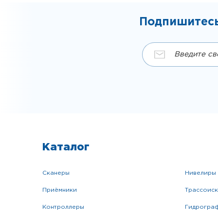
Подпишитесь
Каталог
сканеры
нивелиры
приёмники
трассоис
контроллеры
гидрогра