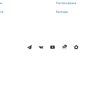
ры
распродажа
жа
бренды