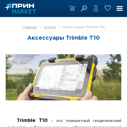
Главная
›
Статьи
›
Аксессуары Trimble T10
Аксессуары Trimble T10
Trimble T10
– это планшетный геодезический